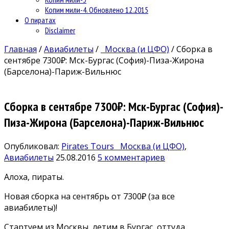
Копим мили-4. Обновлено 12.2015
О пиратах
Disclaimer
Главная
/
Авиабилеты
/
Москва (и ЦФО)
/
Сборка в
сентябре 7300₽: Мск-Бургас (София)-Пиза-Жирона
(Барселона)-Париж-Вильнюс
Сборка в сентябре 7300₽: Мск-Бургас (София)-
Пиза-Жирона (Барселона)-Париж-Вильнюс
Опубликовал:
Pirates Tours
Москва (и ЦФО)
,
Авиабилеты
25.08.2016
5 комментариев
Алоха, пираты.
Новая сборка на сентябрь от 7300₽ (за все
авиабилеты)!
Стартуем из Москвы, летим в Бургас, оттуда