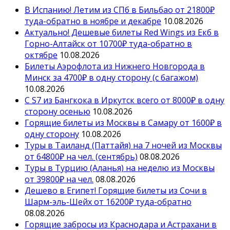
В Испанию! Летим из СПб в Бильбао от 21800₽
туда-обратно в ноябре и декабре
10.08.2026
Актуально! Дешевые билеты Red Wings из Екб в
Горно-Алтайск от 10700₽ туда-обратно в
октябре
10.08.2026
Билеты Аэрофлота из Нижнего Новгорода в
Минск за 4700₽ в одну сторону (с багажом)
10.08.2026
С S7 из Бангкока в Иркутск всего от 8000₽ в одну
сторону осенью
10.08.2026
Горящие билеты из Москвы в Самару от 1600₽ в
одну сторону
10.08.2026
Туры в Таиланд (Паттайя) на 7 ночей из Москвы
от 64800₽ на чел. (сентябрь)
08.08.2026
Туры в Турцию (Аланья) на неделю из Москвы
от 39800₽ на чел.
08.08.2026
Дешево в Египет! Горящие билеты из Сочи в
Шарм-эль-Шейх от 16200₽ туда-обратно
08.08.2026
Горящие забросы из Краснодара и Астрахани в