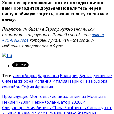
Хорошее предложение, но не подходит лично
вам? Пригодится друзьям!
Поделитесь через
вашу любимую соцсеть, нажав кнопку слева или
внизу.
Покупающим билет в Европу, нужно знать, как
сэкономить на роуминге. Лучший способ -это
пакет
AVO-GoEurope
который лучше, чем «спецопции»
мобильных операторов в 5 раз.
Теги:
авиасборка
Барселона
Болгария
Бургас
дешевые
билеты
жирона
Испания
Италия
Париж
Пиза
сборка
сентябрь
София
Франция
Предыдущее
Монгольские авиалинии: из Москвы в
Пекин 17200₽, Пекин+Улан-Батор 23200₽
Следующее
Авиабилеты China Southern в Сингапур от
23600₽, в Камбоджу от 26100₽ туда-обратно из