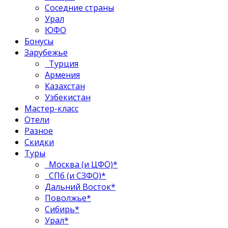
Соседние страны
Урал
ЮФО
Бонусы
Зарубежье
Турция
Армения
Казахстан
Узбекистан
Мастер-класс
Отели
Разное
Скидки
Туры
Москва (и ЦФО)*
СПб (и СЗФО)*
Дальний Восток*
Поволжье*
Сибирь*
Урал*