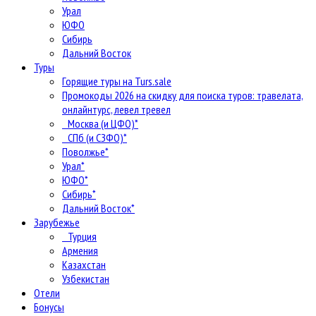
Урал
ЮФО
Сибирь
Дальний Восток
Туры
Горящие туры на Turs.sale
Промокоды 2026 на скидку для поиска туров: травелата,
онлайнтурс, левел тревел
Москва (и ЦФО)*
СПб (и СЗФО)*
Поволжье*
Урал*
ЮФО*
Сибирь*
Дальний Восток*
Зарубежье
Турция
Армения
Казахстан
Узбекистан
Отели
Бонусы