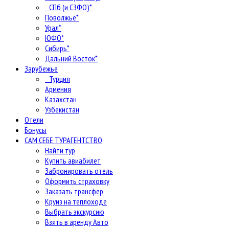
СПб (и СЗФО)*
Поволжье*
Урал*
ЮФО*
Сибирь*
Дальний Восток*
Зарубежье
Турция
Армения
Казахстан
Узбекистан
Отели
Бонусы
САМ СЕБЕ ТУРАГЕНТСТВО
Найти тур
Купить авиабилет
Забронировать отель
Оформить страховку
Заказать трансфер
Круиз на теплоходе
Выбрать экскурсию
Взять в аренду Авто