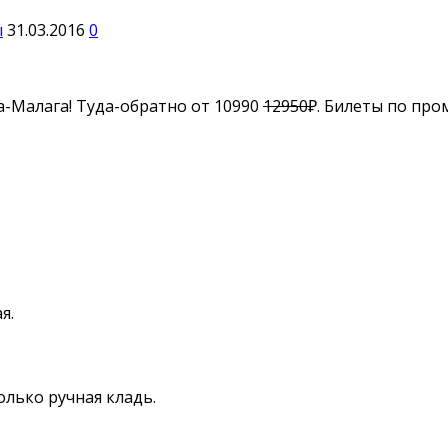
ы
31.03.2016
0
-Малага! Туда-обратно от 10990
12950
₽. Билеты по про
я.
олько ручная кладь.