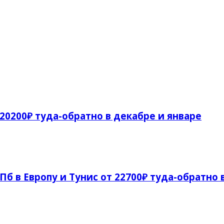
 20200₽ туда-обратно в декабре и январе
СПб в Европу и Тунис от 22700₽ туда-обратно 