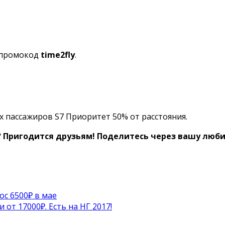
 промокод
time2fly
.
 пассажиров S7 Приоритет 50% от расстояния.
? Пригодится друзьям!
Поделитесь через вашу любим
ос 6500₽ в мае
 от 17000₽. Есть на НГ 2017!