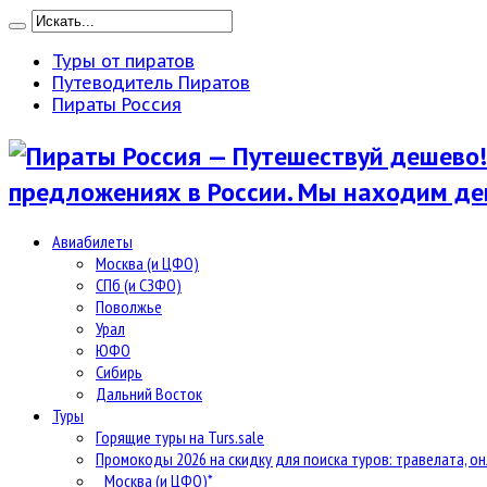
Туры от пиратов
Путеводитель Пиратов
Пираты Россия
предложениях в России. Мы находим де
Авиабилеты
Москва (и ЦФО)
СПб (и СЗФО)
Поволжье
Урал
ЮФО
Сибирь
Дальний Восток
Туры
Горящие туры на Turs.sale
Промокоды 2026 на скидку для поиска туров: травелата, он
Москва (и ЦФО)*