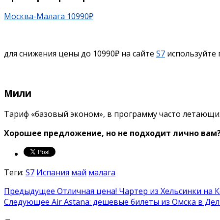
Москва-Малага 10990₽
для снижения цены до 10990₽ на сайте
S7
используйте
Мили
Тариф «базовый эконом», в программу часто летающих
Хорошее предложение, но не подходит лично вам
Теги:
S7
Испания
май
малага
Предыдущее
Отличная цена! Чартер из Хельсинки на К
Следующее
Air Astana: дешевые билеты из Омска в Дели