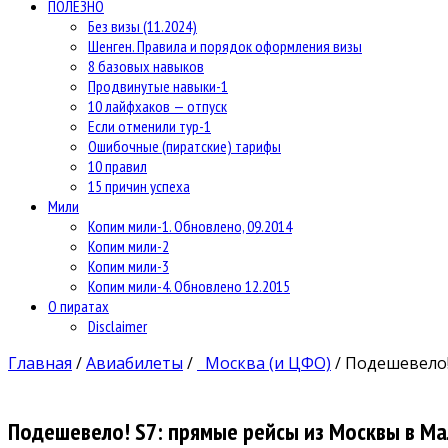
ПОЛЕЗНО
Без визы (11.2024)
Шенген. Правила и порядок оформления визы
8 базовых навыков
Продвинутые навыки-1
10 лайфхаков — отпуск
Если отменили тур-1
Ошибочные (пиратские) тарифы
10 правил
15 причин успеха
Мили
Копим мили-1. Обновлено, 09.2014
Копим мили-2
Копим мили-3
Копим мили-4. Обновлено 12.2015
О пиратах
Disclaimer
Главная
/
Авиабилеты
/
Москва (и ЦФО)
/
Подешевело! 
Подешевело! S7: прямые рейсы из Москвы в Ма