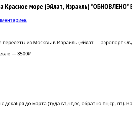
а Красное море (Эйлат, Израиль) *ОБНОВЛЕНО*
мментариев
перелеты из Москвы в Израиль (Эйлат — аэропорт Овд
евле — 8500₽
 декабря до марта (туда вт,чт,вс, обратно пн,ср, пт). 