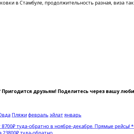
ковки в Стамбуле, продолжительность разная, виза так
? Пригодится друзьям!
Поделитесь через вашу любим
Овда
Пляжи
февраль
эйлат
январь
700₽ туда-обратно в ноябре-декабре. Прямые рейсы! 
за 23800₽ туда-обратно