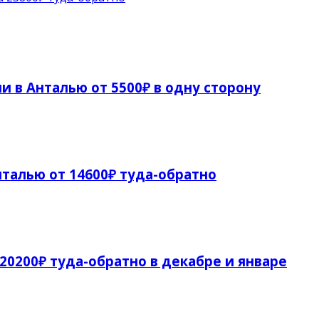
и в Анталью от 5500₽ в одну сторону
талью от 14600₽ туда-обратно
 20200₽ туда-обратно в декабре и январе