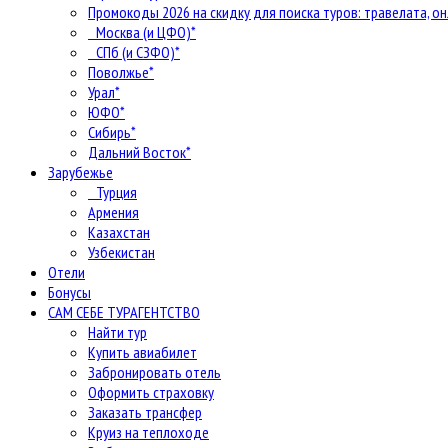
Промокоды 2026 на скидку для поиска туров: травелата, он
Москва (и ЦФО)*
СПб (и СЗФО)*
Поволжье*
Урал*
ЮФО*
Сибирь*
Дальний Восток*
Зарубежье
Турция
Армения
Казахстан
Узбекистан
Отели
Бонусы
САМ СЕБЕ ТУРАГЕНТСТВО
Найти тур
Купить авиабилет
Забронировать отель
Оформить страховку
Заказать трансфер
Круиз на теплоходе