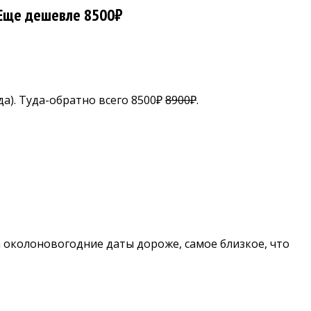
 Еще дешевле 8500₽
а). Туда-обратно всего 8500₽
8900₽
.
На околоновогодние даты дороже, самое близкое, что