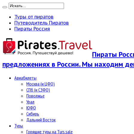
Туры от пиратов
Путеводитель Пиратов
Пираты Россия
Пираты Росси
предложениях в России. Мы находим де
Авиабилеты
Москва (и ЦФО)
СПб (и СЗФО)
Поволжье
Урал
ЮФО
Сибирь
Дальний Восток
Туры
Горящие туры на Turs.sale