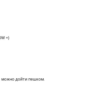
OW =)
е можно дойти пешком.