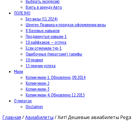
Выбрать экскурсию
Взять в аренду Авто
ПОЛЕЗНО
Без визы (11.2024)
Шенген. Правила и порядок оформления визы
8 базовых навыков
Продвинутые навыки-1
10 лайфхаков — отпуск
Если отменили тур-1
Ошибочные (пиратские) тарифы
10 правил
15 причин успеха
Мили
Копим мили-1. Обновлено, 09.2014
Копим мили-2
Копим мили-3
Копим мили-4. Обновлено 12.2015
О пиратах
Disclaimer
Главная
/
Авиабилеты
/
Хит! Дешевые авиабилеты Pega