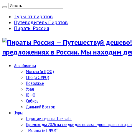
Туры от пиратов
Путеводитель Пиратов
Пираты Россия
предложениях в России. Мы находим де
Авиабилеты
Москва (и ЦФО)
СПб (и СЗФО)
Поволжье
Урал
ЮФО
Сибирь
Дальний Восток
Туры
Горящие туры на Turs.sale
Промокоды 2026 на скидку для поиска туров: травелата, он
Москва (и ЦФО)*