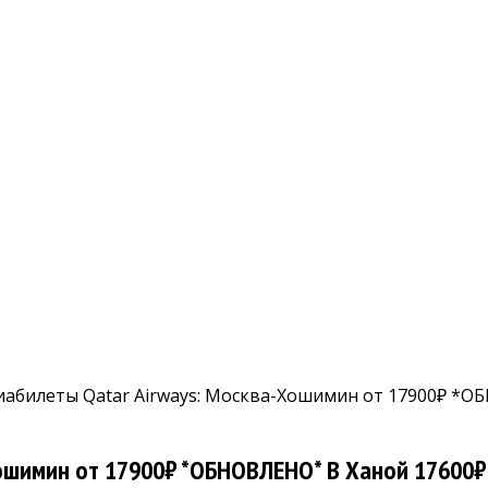
абилеты Qatar Airways: Москва-Хошимин от 17900₽ *О
ошимин от 17900₽ *ОБНОВЛЕНО* В Ханой 17600₽