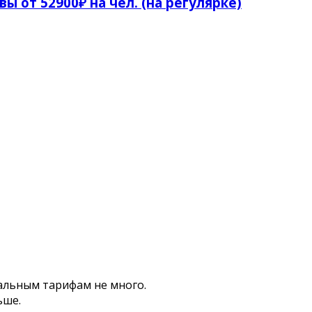
ы от 52900₽ на чел. (на регулярке)
альным тарифам не много.
ьше.