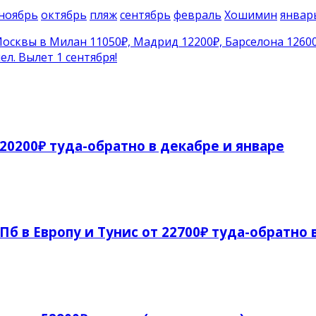
ноябрь
октябрь
пляж
сентябрь
февраль
Хошимин
январ
 Москвы в Милан 11050₽, Мадрид 12200₽, Барселона 1260
ел. Вылет 1 сентября!
 20200₽ туда-обратно в декабре и январе
СПб в Европу и Тунис от 22700₽ туда-обратно 