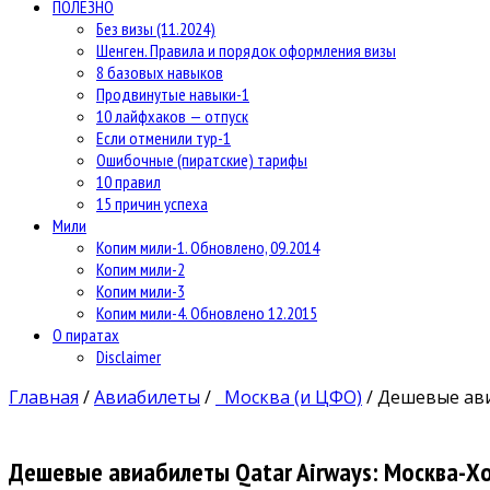
ПОЛЕЗНО
Без визы (11.2024)
Шенген. Правила и порядок оформления визы
8 базовых навыков
Продвинутые навыки-1
10 лайфхаков — отпуск
Если отменили тур-1
Ошибочные (пиратские) тарифы
10 правил
15 причин успеха
Мили
Копим мили-1. Обновлено, 09.2014
Копим мили-2
Копим мили-3
Копим мили-4. Обновлено 12.2015
О пиратах
Disclaimer
Главная
/
Авиабилеты
/
Москва (и ЦФО)
/
Дешевые ави
Дешевые авиабилеты Qatar Airways: Москва-Х