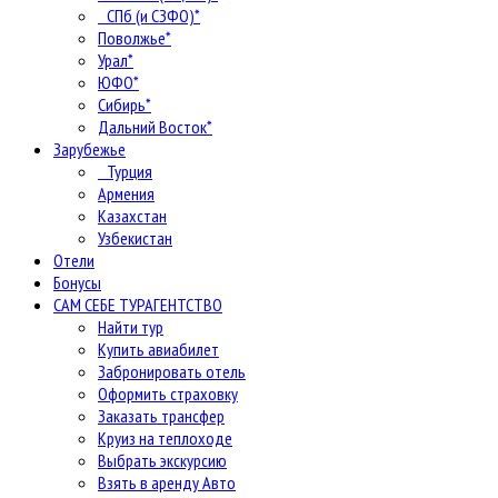
СПб (и СЗФО)*
Поволжье*
Урал*
ЮФО*
Сибирь*
Дальний Восток*
Зарубежье
Турция
Армения
Казахстан
Узбекистан
Отели
Бонусы
САМ СЕБЕ ТУРАГЕНТСТВО
Найти тур
Купить авиабилет
Забронировать отель
Оформить страховку
Заказать трансфер
Круиз на теплоходе
Выбрать экскурсию
Взять в аренду Авто