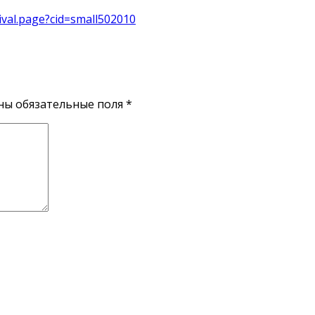
tival.page?cid=small502010
ены обязательные поля
*